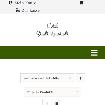
Zum
Mein Konto
Inhalt
Zur Kasse
springen
Tog
Navi
Shop
Sortieren nach
Beliebtheit
Hotel
Zeige
24 Produkte
Restaurant