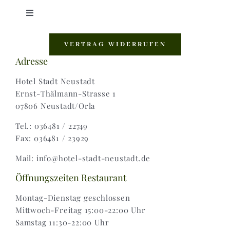
Toggle
Navigation
Shop |
VERTRAG WIDERRUFEN
Adresse
AGB |
Hotel Stadt Neustadt
Ernst-Thälmann-Strasse 1
07806 Neustadt/Orla
Zahlungsweisen |
Tel.: 036481 / 22749
Fax: 036481 / 23929
Widerruf |
Mail: info@hotel-stadt-neustadt.de
Versand & Lieferung
Öffnungszeiten Restaurant
Montag-Dienstag geschlossen
Mittwoch-Freitag 15:00-22:00 Uhr
Samstag 11:30-22:00 Uhr