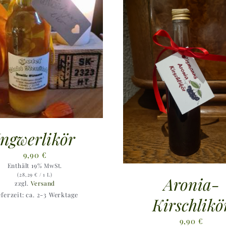
Ingwerlikör
9,90
€
Enthält 19% MwSt.
(
28,29
€
/ 1 L)
Aronia-
zzgl.
Versand
eferzeit: ca. 2-3 Werktage
Kirschlikö
9,90
€