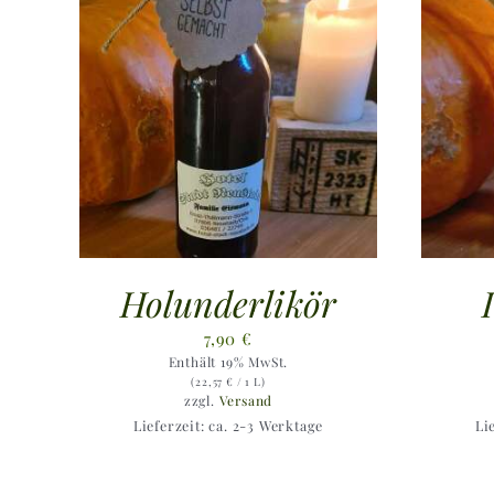
Holunderlikör
7,90
€
Enthält 19% MwSt.
(
22,57
€
/ 1 L)
zzgl.
Versand
Lieferzeit: ca. 2-3 Werktage
Li