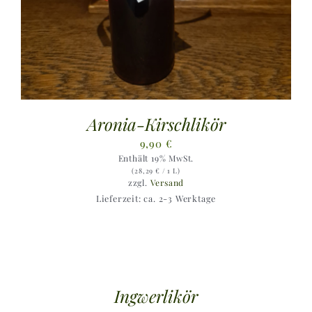
Aronia-Kirschlikör
9,90
€
Enthält 19% MwSt.
(
28,29
€
/ 1 L)
zzgl.
Versand
Lieferzeit: ca. 2-3 Werktage
Ingwerlikör