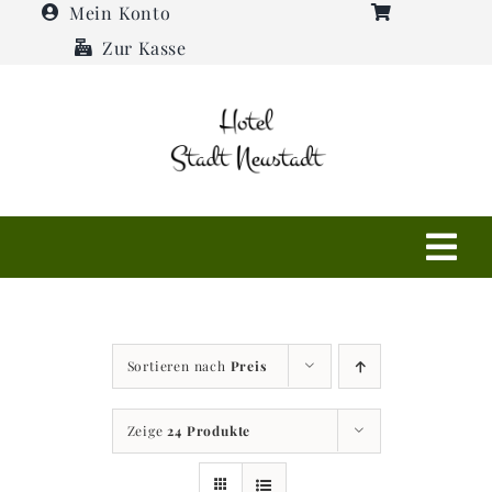
Zum
Mein Konto
Inhalt
Zur Kasse
springen
Tog
Navi
Shop
Sortieren nach
Preis
Hotel
Zeige
24 Produkte
Restaurant