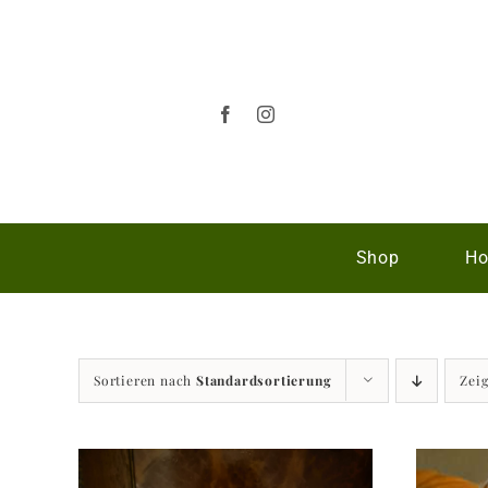
Zum
Inhalt
springen
Shop
Ho
Sortieren nach
Standardsortierung
Zei