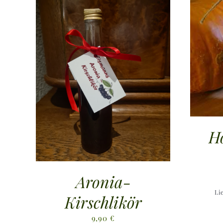
H
Aronia-
Li
Kirschlikör
9,90
€