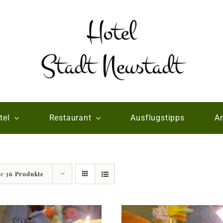
tel
Restaurant
Ausflugstipps
An
ge
36 Produkte