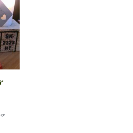
r
age