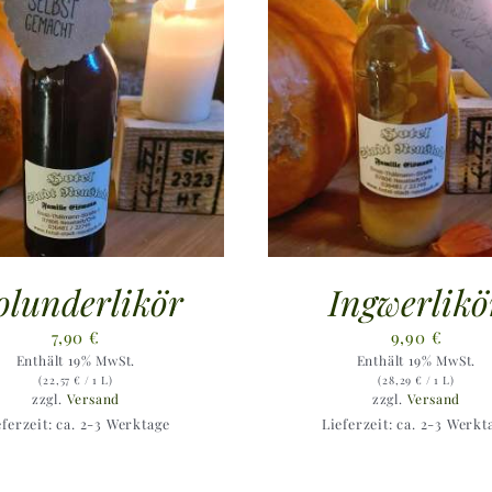
olunderlikör
Ingwerlikö
7,90
€
9,90
€
Enthält 19% MwSt.
Enthält 19% MwSt.
(
22,57
€
/ 1 L)
(
28,29
€
/ 1 L)
zzgl.
Versand
zzgl.
Versand
eferzeit: ca. 2-3 Werktage
Lieferzeit: ca. 2-3 Werkt