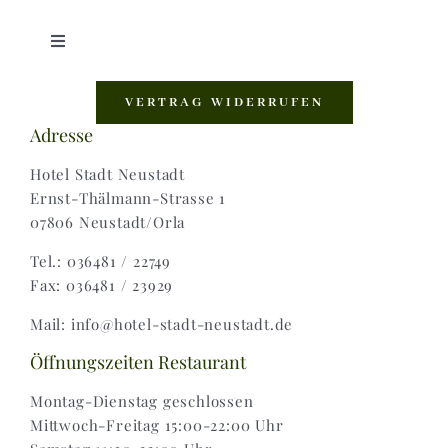
Toggle
Navigation
Shop |
VERTRAG WIDERRUFEN
Adresse
AGB |
Hotel Stadt Neustadt
Ernst-Thälmann-Strasse 1
07806 Neustadt/Orla
Zahlungsweisen |
Tel.: 036481 / 22749
Fax: 036481 / 23929
Widerruf |
Mail: info@hotel-stadt-neustadt.de
Versand & Lieferung
Öffnungszeiten Restaurant
Montag-Dienstag geschlossen
Mittwoch-Freitag 15:00-22:00 Uhr