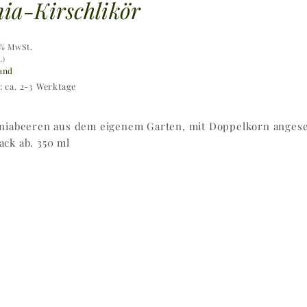
ia-Kirschlikör
9% MwSt.
L)
and
t: ca. 2-3 Werktage
niabeeren aus dem eigenem Garten, mit Doppelkorn angese
ck ab. 350 ml