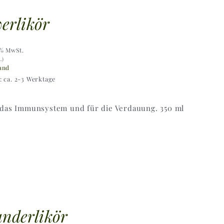
erlikör
9% MwSt.
L)
and
t: ca. 2-3 Werktage
 das Immunsystem und für die Verdauung. 350 ml
nderlikör