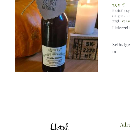
7,90
€
Enthält 1
(
22,57
€
/ 1 
zzgl.
Vers
Lieferzei
Selbstg
ml
Adr