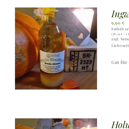
Ingw
9,90
€
Enthält 1
(
28,29
€
/ 1 
zzgl.
Vers
Lieferzei
Gut für
Holu