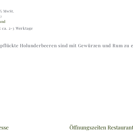
9% MwSt.
L)
and
t: ca. 2-3 Werktage
epflückte Holunderbeeren sind mit Gewürzen und Rum zu ei
esse
Öffnungszeiten Restauran