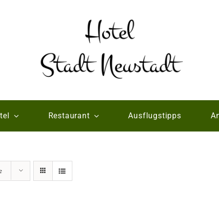
tel
Restaurant
Ausflugstipps
An
e