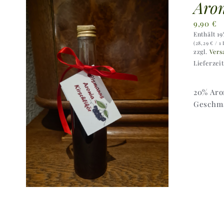
Aron
9,90
€
Enthält 1
(
28,29
€
/ 1 
zzgl.
Vers
Lieferzei
20% Aro
Geschma