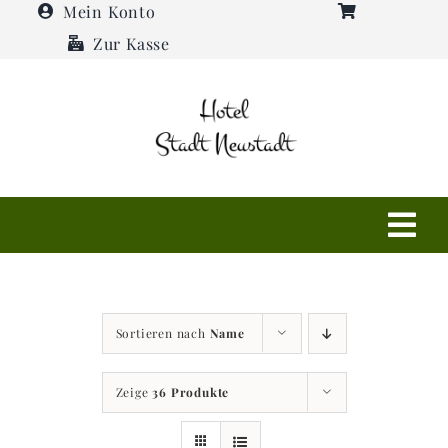
Zum
Mein Konto
Inhalt
Zur Kasse
springen
Tog
Navi
Shop
Sortieren nach
Name
Hotel
Zeige
36 Produkte
Restaurant