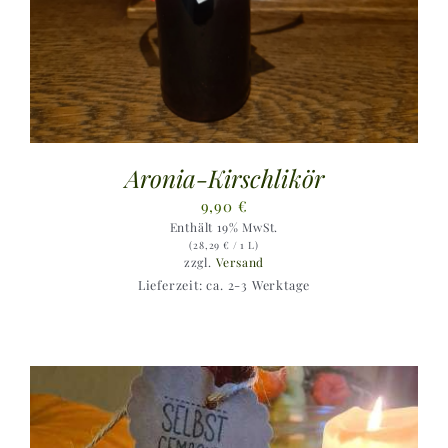
Aronia-Kirschlikör
9,90
€
Enthält 19% MwSt.
(
28,29
€
/ 1 L)
zzgl.
Versand
Lieferzeit: ca. 2-3 Werktage