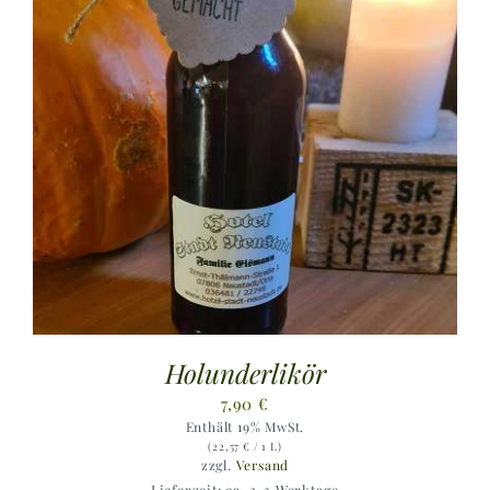
Holunderlikör
7,90
€
Enthält 19% MwSt.
(
22,57
€
/ 1 L)
zzgl.
Versand
Lieferzeit: ca. 2-3 Werktage