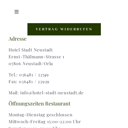
Toggle
Navigation
Shop |
VERTRAG WIDERRUFEN
Adresse
AGB |
Hotel Stadt Neustadt
Ernst-Thälmann-Strasse 1
07806 Neustadt/Orla
Zahlungsweisen |
Tel.: 036481 / 22749
Fax: 036481 / 23929
Widerruf |
Mail: info@hotel-stadt-neustadt.de
Versand & Lieferung
Öffnungszeiten Restaurant
Montag-Dienstag geschlossen
Mittwoch-Freitag 15:00-22:00 Uhr