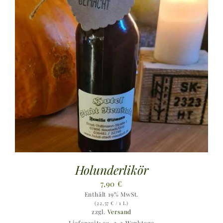
Holunderlikör
7,90
€
Enthält 19% MwSt.
(
22,57
€
/ 1 L)
zzgl.
Versand
Lieferzeit: ca. 2-3 Werktage