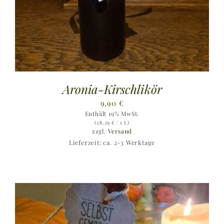
Aronia-Kirschlikör
9,90
€
Enthält 19% MwSt.
(
28,29
€
/ 1 L)
zzgl.
Versand
Lieferzeit: ca. 2-3 Werktage