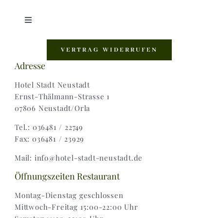
Toggle
Navigation
Shop |
VERTRAG WIDERRUFEN
Adresse
AGB |
Hotel Stadt Neustadt
Ernst-Thälmann-Strasse 1
07806 Neustadt/Orla
Zahlungsweisen |
Tel.: 036481 / 22749
Fax: 036481 / 23929
Widerruf |
Mail: info@hotel-stadt-neustadt.de
Versand & Lieferung
Öffnungszeiten Restaurant
Montag-Dienstag geschlossen
Mittwoch-Freitag 15:00-22:00 Uhr