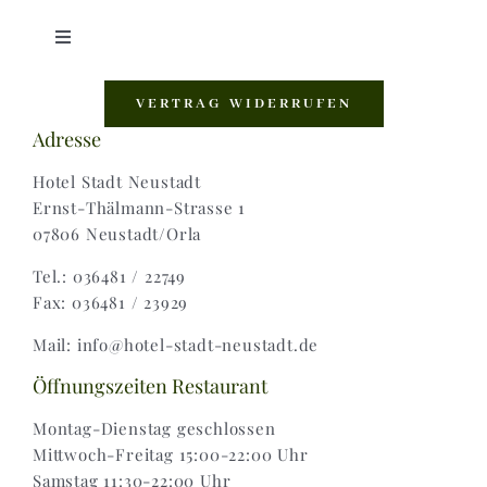
Toggle
Navigation
Shop |
VERTRAG WIDERRUFEN
Adresse
AGB |
Hotel Stadt Neustadt
Ernst-Thälmann-Strasse 1
07806 Neustadt/Orla
Zahlungsweisen |
Tel.: 036481 / 22749
Fax: 036481 / 23929
Widerruf |
Mail: info@hotel-stadt-neustadt.de
Versand & Lieferung
Öffnungszeiten Restaurant
Montag-Dienstag geschlossen
Mittwoch-Freitag 15:00-22:00 Uhr
Samstag 11:30-22:00 Uhr