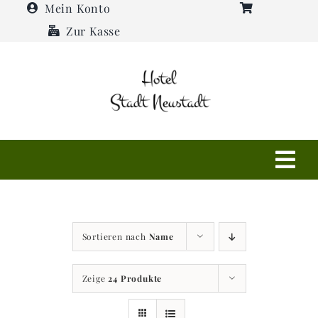
Zum
Mein Konto
Inhalt
Zur Kasse
springen
Tog
Navi
Shop
Sortieren nach
Name
Hotel
Zeige
24 Produkte
Restaurant