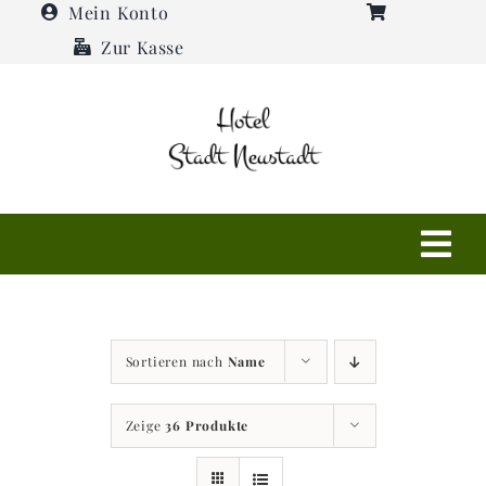
Zum
Mein Konto
Inhalt
Zur Kasse
springen
Tog
Navi
Shop
Sortieren nach
Name
Hotel
Zeige
36 Produkte
Restaurant