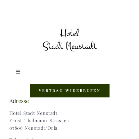
Toggle
Navigation
Shop |
VERTRAG WIDERRUFEN
Adresse
AGB |
Hotel Stadt Neustadt
Ernst-Thälmann-Strasse 1
07806 Neustadt/Orla
Zahlungsweisen |