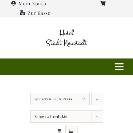
Zum
Mein Konto
Inhalt
Zur Kasse
springen
Tog
Navi
Shop
Sortieren nach
Preis
Hotel
Zeige
12 Produkte
Restaurant