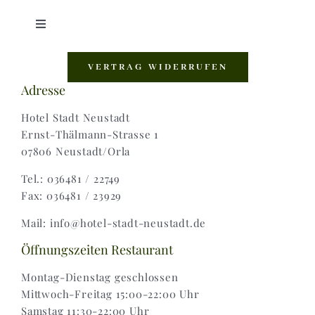
Toggle
Navigation
Shop |
VERTRAG WIDERRUFEN
Adresse
AGB |
Hotel Stadt Neustadt
Ernst-Thälmann-Strasse 1
07806 Neustadt/Orla
Zahlungsweisen |
Tel.: 036481 / 22749
Fax: 036481 / 23929
Widerruf |
Mail: info@hotel-stadt-neustadt.de
Versand & Lieferung
Öffnungszeiten Restaurant
Montag-Dienstag geschlossen
Mittwoch-Freitag 15:00-22:00 Uhr
Samstag 11:30-22:00 Uhr