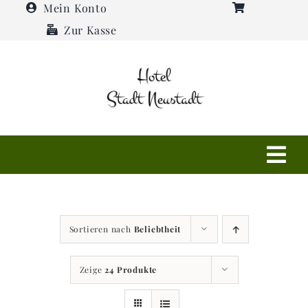
Zum
Mein Konto
Inhalt
Zur Kasse
springen
Tog
Navi
Shop
Sortieren nach
Beliebtheit
Hotel
Zeige
24 Produkte
Restaurant