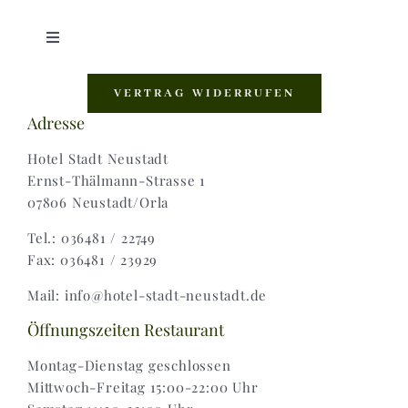
Toggle
Navigation
Shop |
VERTRAG WIDERRUFEN
Adresse
AGB |
Hotel Stadt Neustadt
Ernst-Thälmann-Strasse 1
07806 Neustadt/Orla
Zahlungsweisen |
Tel.: 036481 / 22749
Fax: 036481 / 23929
Widerruf |
Mail: info@hotel-stadt-neustadt.de
Versand & Lieferung
Öffnungszeiten Restaurant
Montag-Dienstag geschlossen
Mittwoch-Freitag 15:00-22:00 Uhr