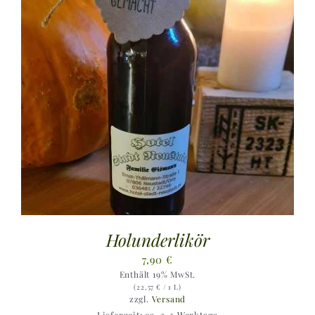
Holunderlikör
7,90
€
Enthält 19% MwSt.
(
22,57
€
/ 1 L)
zzgl.
Versand
Lieferzeit: ca. 2-3 Werktage