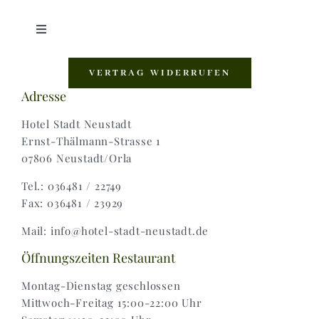
Toggle
Navigation
Shop |
VERTRAG WIDERRUFEN
Adresse
AGB |
Hotel Stadt Neustadt
Ernst-Thälmann-Strasse 1
07806 Neustadt/Orla
Zahlungsweisen |
Tel.: 036481 / 22749
Fax: 036481 / 23929
Widerruf |
Mail: info@hotel-stadt-neustadt.de
Versand & Lieferung
Öffnungszeiten Restaurant
Montag-Dienstag geschlossen
Mittwoch-Freitag 15:00-22:00 Uhr