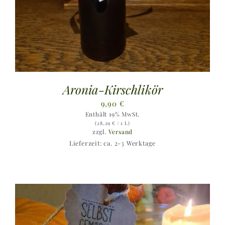
Aronia-Kirschlikör
9,90
€
Enthält 19% MwSt.
(
28,29
€
/ 1 L)
zzgl.
Versand
Lieferzeit: ca. 2-3 Werktage