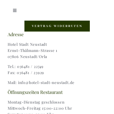
Toggle
Navigation
Shop |
VERTRAG WIDERRUFEN
Adresse
AGB |
Hotel Stadt Neustadt
Ernst-Thälmann-Strasse 1
07806 Neustadt/Orla
Zahlungsweisen |
Tel.: 036481 / 22749
Fax: 036481 / 23929
Widerruf |
Mail: info@hotel-stadt-neustadt.de
Versand & Lieferung
Öffnungszeiten Restaurant
Montag-Dienstag geschlossen
Mittwoch-Freitag 15:00-22:00 Uhr