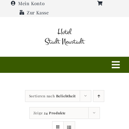
Zum
Mein Konto
Inhalt
Zur Kasse
springen
Tog
Navi
Shop
Sortieren nach
Beliebtheit
Hotel
Zeige
24 Produkte
Restaurant