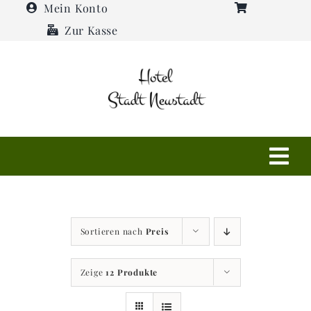
Zum
Mein Konto
Inhalt
Zur Kasse
springen
Tog
Navi
Shop
Sortieren nach
Preis
Hotel
Zeige
12 Produkte
Restaurant