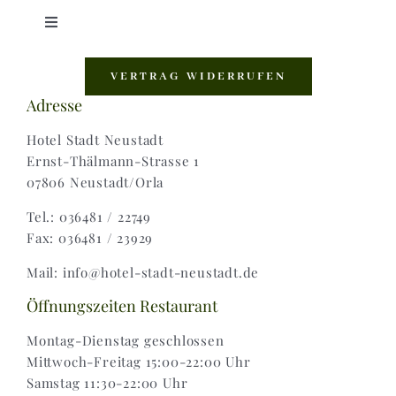
Toggle
Navigation
Shop |
VERTRAG WIDERRUFEN
Adresse
AGB |
Hotel Stadt Neustadt
Ernst-Thälmann-Strasse 1
07806 Neustadt/Orla
Zahlungsweisen |
Tel.: 036481 / 22749
Fax: 036481 / 23929
Widerruf |
Mail: info@hotel-stadt-neustadt.de
Versand & Lieferung
Öffnungszeiten Restaurant
Montag-Dienstag geschlossen
Mittwoch-Freitag 15:00-22:00 Uhr
Samstag 11:30-22:00 Uhr