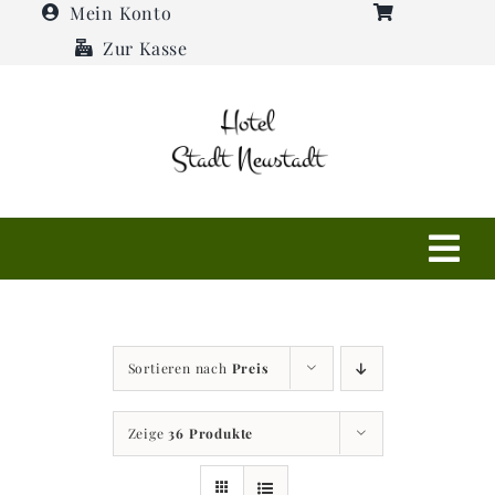
Zum
Mein Konto
Inhalt
Zur Kasse
springen
Tog
Navi
Shop
Sortieren nach
Preis
Hotel
Zeige
36 Produkte
Restaurant