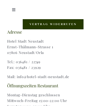
Toggle
Navigation
Shop |
VERTRAG WIDERRUFEN
Adresse
AGB |
Hotel Stadt Neustadt
Ernst-Thälmann-Strasse 1
07806 Neustadt/Orla
Zahlungsweisen |
Tel.: 036481 / 22749
Fax: 036481 / 23929
Widerruf |
Mail: info@hotel-stadt-neustadt.de
Versand & Lieferung
Öffnungszeiten Restaurant
Montag-Dienstag geschlossen
Mittwoch-Freitag 15:00-22:00 Uhr