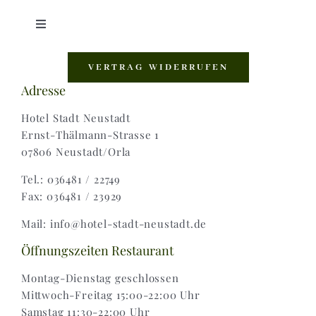
Toggle
Navigation
Shop |
VERTRAG WIDERRUFEN
Adresse
AGB |
Hotel Stadt Neustadt
Ernst-Thälmann-Strasse 1
07806 Neustadt/Orla
Zahlungsweisen |
Tel.: 036481 / 22749
Fax: 036481 / 23929
Widerruf |
Mail: info@hotel-stadt-neustadt.de
Versand & Lieferung
Öffnungszeiten Restaurant
Montag-Dienstag geschlossen
Mittwoch-Freitag 15:00-22:00 Uhr
Samstag 11:30-22:00 Uhr