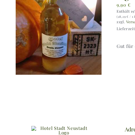
9,90
€
Enthält 1
(
28,29
€
/ 1 
zzgl.
Vers
Lieferzei
Gut für
Adr