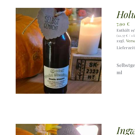
Holu
7,90
€
Enthält 1
(
22,57
€
/ 1 
zzgl.
Vers
Lieferzei
Selbstg
ml
Ingw