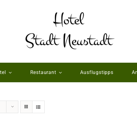
tel
Restaurant
Ausflugstipps
An
e