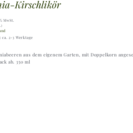
ia-Kirschlikör
9% MwSt.
L)
and
t: ca. 2-3 Werktage
niabeeren aus dem eigenem Garten, mit Doppelkorn angese
ck ab. 350 ml