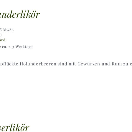
nderlikör
9% MwSt.
L)
and
t: ca. 2-3 Werktage
epflückte Holunderbeeren sind mit Gewürzen und Rum zu ei
erlikör