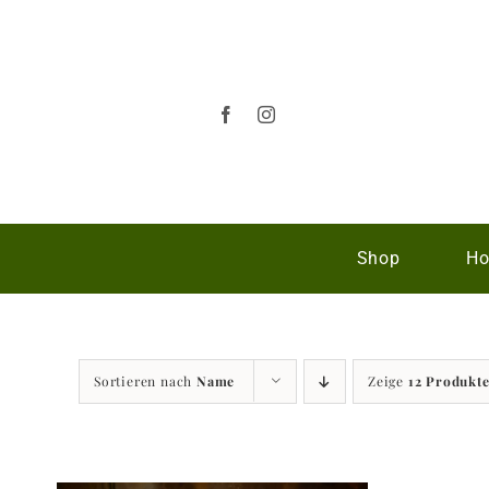
Zum
Inhalt
springen
Shop
Ho
Sortieren nach
Name
Zeige
12 Produkt