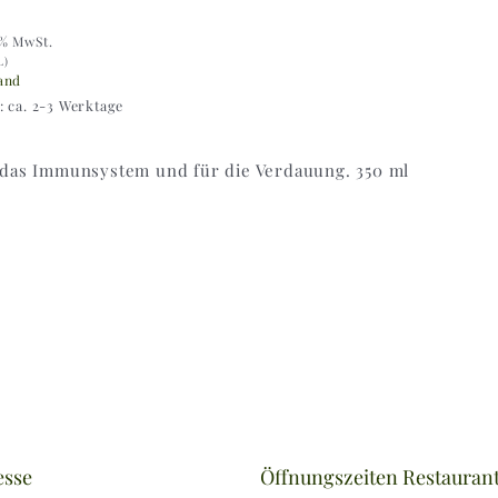
9% MwSt.
L)
and
t: ca. 2-3 Werktage
 das Immunsystem und für die Verdauung. 350 ml
esse
Öffnungszeiten Restauran