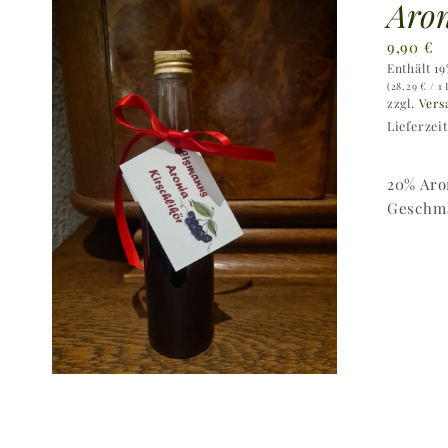
Aron
9,90
€
Enthält 1
(
28,29
€
/ 1 
zzgl.
Vers
Lieferzei
20% Aro
Geschma